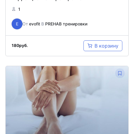
1
E
От
evofit
В
PREHAB тренировки
В корзину
180
руб.