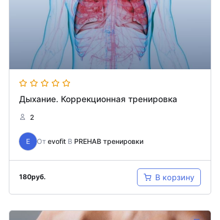
Дыхание. Коррекционная тренировка
2
E
От
evofit
В
PREHAB тренировки
В корзину
180
руб.