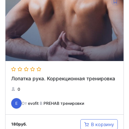
Лопатка рука. Коррекционная тренировка
0
E
От
evofit
В
PREHAB тренировки
В корзину
180
руб.