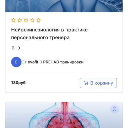
Нейрокинезиология в практике
персонального тренера
0
E
От
evofit
В
PREHAB тренировки
В корзину
180
руб.