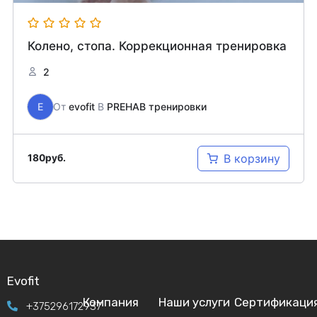
Колено, стопа. Коррекционная тренировка
2
E
От
evofit
В
PREHAB тренировки
В корзину
180
руб.
Evofit
Компания
Наши услуги
Сертификаци
+375296172937