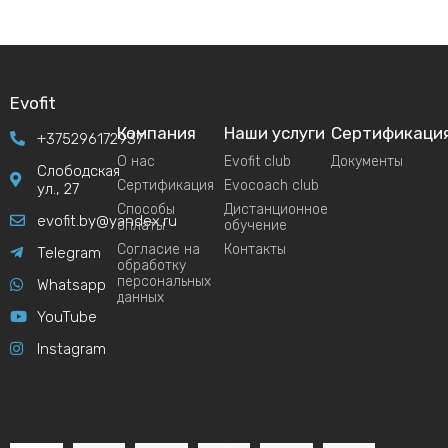
Evofit
Компания
Наши услуги
Сертификаци
+375296172937
О нас
Evofit club
Документы
Слободская
Сертификация
Evocoach club
ул., 27
Способы
Дистанционное
evofit.by@yandex.ru
оплаты
обучение
Согласие на
Контакты
Telegram
обработку
персональных
Whatsapp
данных
YouTube
Instagram