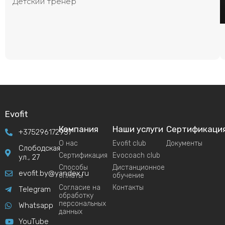
Детский тренер
Evofit
Компания
Наши услуги
Сертификаци
+375296172937
О нас
Evofit club
Документы
Слободская
Сертификация
Evocoach club
ул., 27
Способы
Дистанционное
evofit.by@yandex.ru
оплаты
обучение
Согласие на
Контакты
Telegram
обработку
персональных
Whatsapp
данных
YouTube