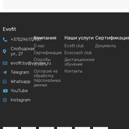
Evofit
Компания
Наши услуги
Сертификаци
+375296172937
О нас
Evofit club
Документы
Слободская
Сертификация
Evocoach club
ул., 27
Способы
Дистанционное
evofit.by@yandex.ru
оплаты
обучение
Согласие на
Контакты
Telegram
обработку
персональных
Whatsapp
данных
YouTube
Instagram