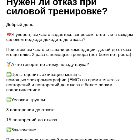
Нужен ли отказ при
силовой тренировке?
Добрый день.
⠀
Я уверен, вы часто задаетесь вопросом: стоит ли в каждом
силовом подходе доходить до отказа?
⠀
При этом вы часто слышали рекомендации: делай до отказа
и еще плюс 2 раза с помощью тренера (нет боли нет роста).
⠀
А что говорит по этому поводу наука?
⠀
Цель: оценить активацию мышц с
помощью электромиографии (EMG) во время тяжелых
повторений и повторений до отказа с более легким
сопротивлением.
⠀
Условия: группы:
⠀
3 повторения до отказа
⠀
15 повторений до отказа
⠀
Заключение:
⠀
При выполнении силовой тренировки при активации