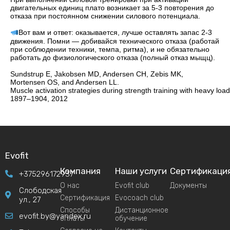
двигательных единиц плато возникает за 5-3 повторения до
отказа при постоянном снижении силового потенциала.
⠀
Вот вам и ответ: оказывается, лучше оставлять запас 2-3
движения. Помни — добивайся технического отказа (работай
при соблюдении техники, темпа, ритма), и не обязательно
работать до физиологического отказа (полный отказ мыщц).
⠀
Sundstrup E, Jakobsen MD, Andersen CH, Zebis MK,
Mortensen OS, and Andersen LL.
Muscle activation strategies during strength training with heavy load
1897–1904, 2012
Evofit
Компания
Наши услуги
Сертификаци
+375296172937
О нас
Evofit club
Документы
Слободская
Сертификация
Evocoach club
ул., 27
Способы
Дистанционное
evofit.by@yandex.ru
оплаты
обучение