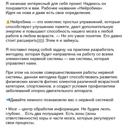
Я начинаю интересный для себя проект. Надеюсь он
понравится и вам. Рабочее название «Нейробика».
Идея не нова и даже есть свое определение.
⠀
Нейробика — это комплекс простых упражнений, которые
способствуют улучшению памяти, дают дополнительную
энергию и повышают способность нашего мозга к любой
работе в любом возрасте. — Но это узкое понятие. Его давно
стоит расширить))))) Этим я и займусь.
⠀
Я поставил перед собой задачу, на практике разработать
методику, которая будет направлена на работу со всеми
элементами нервной системы — как системы, которая
управляет нами.
⠀
При этом на основе совершенствования работы нервной
системы, данная методика будет способствовать развитию
физических качеств фитнес клиентов различной возрастной
категории, спортсменов, и создаст условия профилактики
заболеваний опорно-двигательного аппарата.
⠀
Давайте немного познакомлю вас с нервной системой:
⠀
• Мозг – центр обработки информации. Не будем лезть
глубоко… Есть два полушария. Есть зоны (зоны
ответственности) коры и части мозга, которые регулируют
свои процессы.
⠀