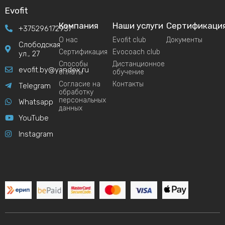
Evofit
Компания
Наши услуги
Сертификаци
+375296172937
О нас
Evofit club
Документы
Слободская
Сертификация
Evocoach club
ул., 27
Способы
Дистанционное
evofit.by@yandex.ru
оплаты
обучение
Согласие на
Контакты
Telegram
обработку
персональных
Whatsapp
данных
YouTube
Instagram