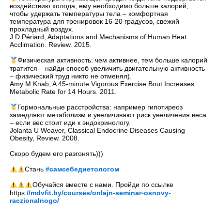
воздействию холода, ему необходимо больше калорий,
чтобы удержать температуры тела – комфортная
температура для тренировок 16-20 градусов, свежий
прохладный воздух.
J D Périard, Adaptations and Mechanisms of Human Heat
Acclimation. Review. 2015.
⠀
Физическая активность: чем активнее, тем больше калорий
тратится – найди способ увеличить двигательную активность
– физический труд никто не отменял).
Amy M Knab, A 45-minute Vigorous Exercise Bout Increases
Metabolic Rate for 14 Hours. 2011.
⠀
Гормональные расстройства: например гипотиреоз
замедляют метаболизм и увеличивают риск увеличения веса
– если вес стоит иди к эндокринологу.
Jolanta U Weaver, Classical Endocrine Diseases Causing
Obesity, Review. 2008.
⠀
Скоро будем его разгонять)))
⠀
Стань
#самсебедиетологом
⠀
Обучайся вместе с нами. Пройди по ссылке
https:
//mdvfit.by/courses/onlajn-seminar-osnovy-
raczionalnogo/