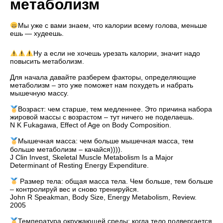
метаболизм
Мы уже с вами знаем, что калории всему голова, меньше
ешь — худеешь.
Ну а если не хочешь урезать калории, значит надо
повысить метаболизм.
⠀
Для начала давайте разберем факторы, определяющие
метаболизм – это уже поможет нам похудеть и набрать
мышечную массу.
⠀
Возраст: чем старше, тем медленнее. Это причина набора
жировой массы с возрастом – тут ничего не поделаешь.
N K Fukagawa, Effect of Age on Body Composition.
⠀
Мышечная масса: чем больше мышечная масса, тем
больше метаболизм – качайся)))).
J Clin Invest, Skeletal Muscle Metabolism Is a Major
Determinant of Resting Energy Expenditure.
⠀
Размер тела: общая масса тела. Чем больше, тем больше
– контролируй вес и сново тренируйся.
John R Speakman, Body Size, Energy Metabolism, Review.
2005
⠀
Температура окружающей среды: когда тело подвергается