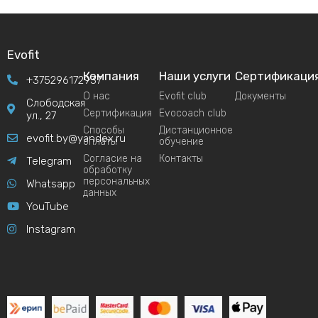
Evofit
Компания
Наши услуги
Сертификаци
+375296172937
О нас
Evofit club
Документы
Слободская
Сертификация
Evocoach club
ул., 27
Способы
Дистанционное
evofit.by@yandex.ru
оплаты
обучение
Согласие на
Контакты
Telegram
обработку
персональных
Whatsapp
данных
YouTube
Instagram