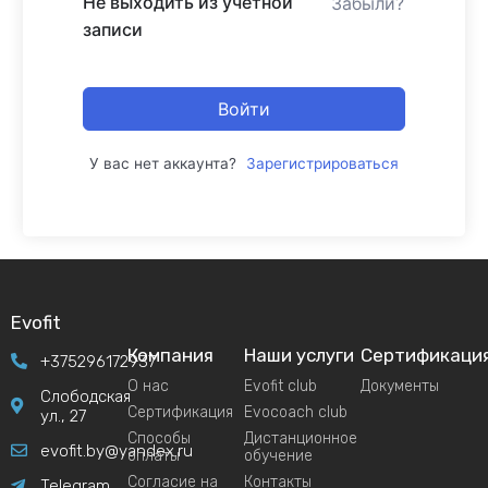
Не выходить из учетной
Забыли?
записи
Войти
У вас нет аккаунта?
Зарегистрироваться
Evofit
Компания
Наши услуги
Сертификаци
+375296172937
О нас
Evofit club
Документы
Слободская
Сертификация
Evocoach club
ул., 27
Способы
Дистанционное
evofit.by@yandex.ru
оплаты
обучение
Согласие на
Контакты
Telegram