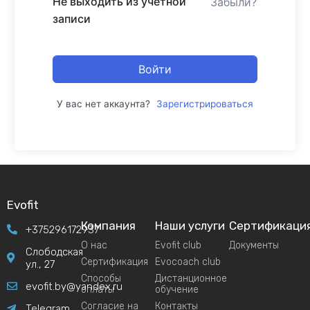
Не выходить из учетной
Забыли?
записи
Войти
У вас нет аккаунта?
Зарегистрироваться
Evofit
Компания
Наши услуги
Сертификаци
+375296172937
О нас
Evofit club
Документы
Слободская
Сертификация
Evocoach club
ул., 27
Способы
Дистанционное
evofit.by@yandex.ru
оплаты
обучение
Согласие на
Контакты
Telegram