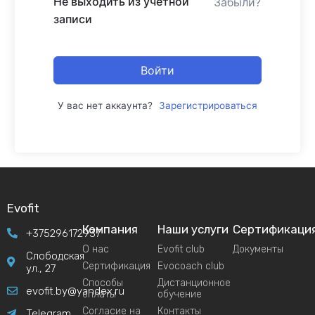
Не выходить из учетной
Забыли?
записи
Войти
У вас нет аккаунта?
Зарегистрироваться
Evofit
Компания
Наши услуги
Сертификаци
+375296172937
О нас
Evofit club
Документы
Слободская
Сертификация
Evocoach club
ул., 27
Способы
Дистанционное
evofit.by@yandex.ru
оплаты
обучение
Согласие на
Контакты
Telegram