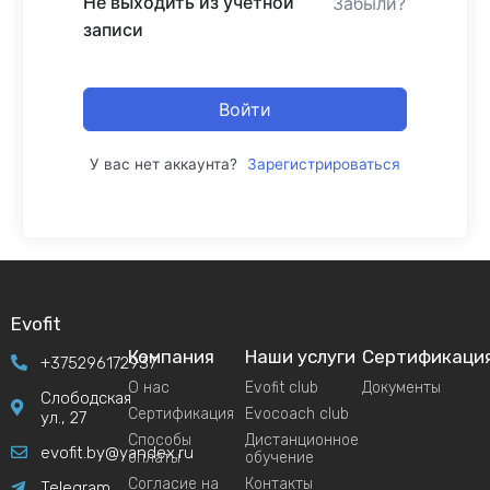
Не выходить из учетной
Забыли?
записи
Войти
У вас нет аккаунта?
Зарегистрироваться
Evofit
Компания
Наши услуги
Сертификаци
+375296172937
О нас
Evofit club
Документы
Слободская
Сертификация
Evocoach club
ул., 27
Способы
Дистанционное
evofit.by@yandex.ru
оплаты
обучение
Согласие на
Контакты
Telegram