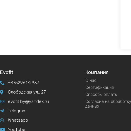
Evofit
Компания
О нас
+375296172937
Сертификация
Слободская ул., 27
Способы оплаты
evofit.by@yandex.ru
Согласие на обработк
данных
Telegram
Whatsapp
YouTube