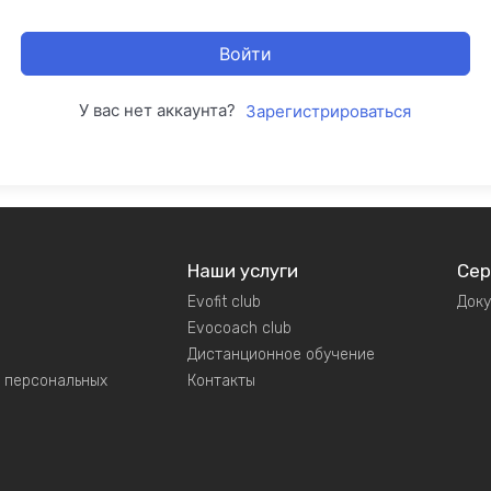
Войти
У вас нет аккаунта?
Зарегистрироваться
Наши услуги
Сер
Evofit club
Док
Evocoach club
Дистанционное обучение
у персональных
Контакты