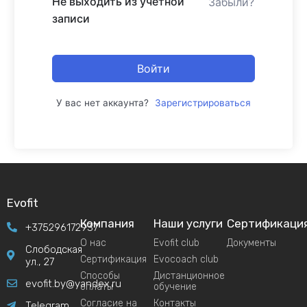
Не выходить из учетной
Забыли?
записи
Войти
У вас нет аккаунта?
Зарегистрироваться
Evofit
Компания
Наши услуги
Сертификаци
+375296172937
О нас
Evofit club
Документы
Слободская
Сертификация
Evocoach club
ул., 27
Способы
Дистанционное
evofit.by@yandex.ru
оплаты
обучение
Согласие на
Контакты
Telegram