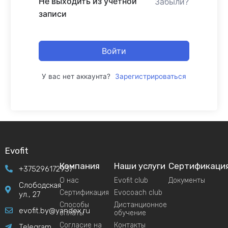
Не выходить из учетной
Забыли?
записи
Войти
У вас нет аккаунта?
Зарегистрироваться
Evofit
Компания
Наши услуги
Сертификаци
+375296172937
О нас
Evofit club
Документы
Слободская
Сертификация
Evocoach club
ул., 27
Способы
Дистанционное
evofit.by@yandex.ru
оплаты
обучение
Согласие на
Контакты
Telegram