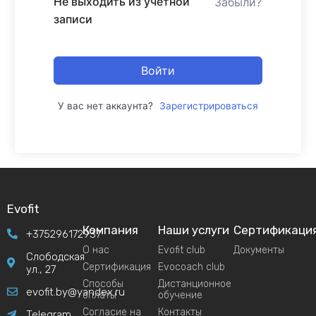
Не выходить из учетной
Забыли?
записи
Войти
У вас нет аккаунта?
Зарегистрироваться
Evofit
Компания
Наши услуги
Сертификаци
+375296172937
О нас
Evofit club
Документы
Слободская
Сертификация
Evocoach club
ул., 27
Способы
Дистанционное
evofit.by@yandex.ru
оплаты
обучение
Согласие на
Контакты
Telegram