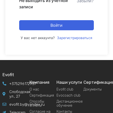
Не выходить из учетной
Забыли?
записи
Войти
У вас нет аккаунта?
Зарегистрироваться
Evofit
Компания
Наши услуги
Сертификаци
+375296172937
О нас
Evofit club
Документы
Слободская
Сертификация
Evocoach club
ул., 27
Способы
Дистанционное
evofit.by@yandex.ru
оплаты
обучение
Согласие на
Контакты
Telegram