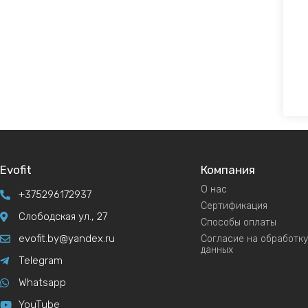
Evofit
Компания
О нас
+375296172937
Сертификация
Слободская ул., 27
Способы оплаты
evofit.by@yandex.ru
Согласие на обработк
данных
Telegram
Whatsapp
YouTube