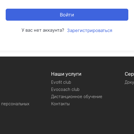
Войти
У вас нет аккаунта?
Зарегистрироваться
Наши услуги
Сер
Evofit club
Док
Evocoach club
Дистанционное обучение
у персональных
Контакты