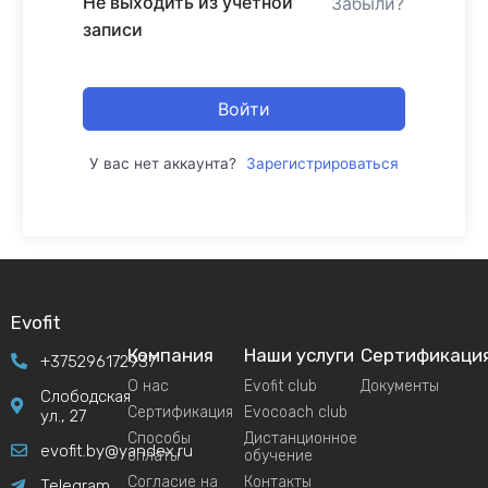
Не выходить из учетной
Забыли?
записи
Войти
У вас нет аккаунта?
Зарегистрироваться
Evofit
Компания
Наши услуги
Сертификаци
+375296172937
О нас
Evofit club
Документы
Слободская
Сертификация
Evocoach club
ул., 27
Способы
Дистанционное
evofit.by@yandex.ru
оплаты
обучение
Согласие на
Контакты
Telegram