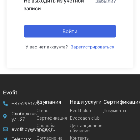
Не выходить из учетной
Забыли?
записи
Войти
У вас нет аккаунта?
Зарегистрироваться
Evofit
Компания
Наши услуги
Сертификаци
+375296172937
О нас
Evofit club
Документы
Слободская
Сертификация
Evocoach club
ул., 27
Способы
Дистанционное
evofit.by@yandex.ru
оплаты
обучение
Согласие на
Контакты
Telegram