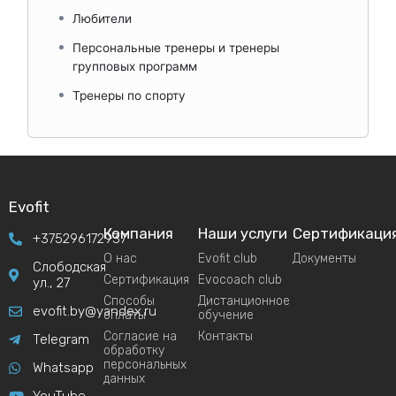
Любители
Персональные тренеры и тренеры
групповых программ
Тренеры по спорту
Evofit
Компания
Наши услуги
Сертификаци
+375296172937
О нас
Evofit club
Документы
Слободская
Сертификация
Evocoach club
ул., 27
Способы
Дистанционное
evofit.by@yandex.ru
оплаты
обучение
Согласие на
Контакты
Telegram
обработку
персональных
Whatsapp
данных