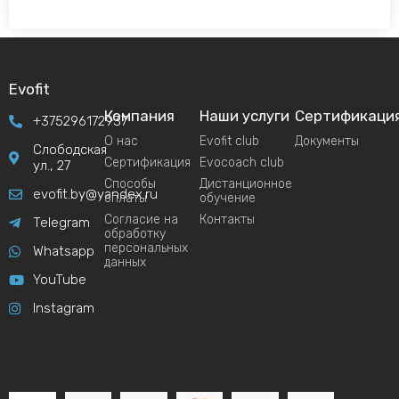
Evofit
Компания
Наши услуги
Сертификаци
+375296172937
О нас
Evofit club
Документы
Слободская
Сертификация
Evocoach club
ул., 27
Способы
Дистанционное
evofit.by@yandex.ru
оплаты
обучение
Согласие на
Контакты
Telegram
обработку
персональных
Whatsapp
данных
YouTube
Instagram