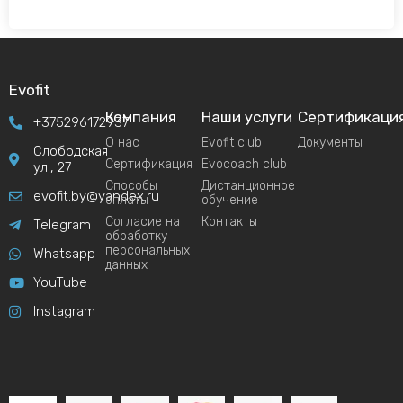
Evofit
Компания
Наши услуги
Сертификаци
+375296172937
О нас
Evofit club
Документы
Слободская
Сертификация
Evocoach club
ул., 27
Способы
Дистанционное
evofit.by@yandex.ru
оплаты
обучение
Согласие на
Контакты
Telegram
обработку
персональных
Whatsapp
данных
YouTube
Instagram