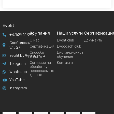
Evofit
Компания
Наши услуги
Сертификаци
+375296172937
О нас
Evofit club
Документы
Слободская
Сертификация
Evocoach club
ул., 27
Способы
Дистанционное
evofit.by@yandex.ru
оплаты
обучение
Согласие на
Контакты
Telegram
обработку
персональных
Whatsapp
данных
YouTube
Instagram