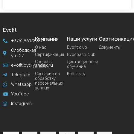
Evofit
Компания
Наши услуги
Сертификаци
+375296172937
О нас
Evofit club
Документы
Слободская
Сертификация
Evocoach club
ул., 27
Способы
Дистанционное
evofit.by@yandex.ru
оплаты
обучение
Согласие на
Контакты
Telegram
обработку
персональных
Whatsapp
данных
YouTube
Instagram