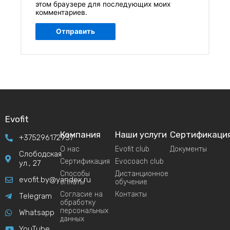
этом браузере для последующих моих
комментариев.
Evofit
Компания
Наши услуги
Сертификаци
+375296172937
О нас
Evofit club
Документы
Слободская
Сертификация
Evocoach club
ул., 27
Способы
Дистанционное
evofit.by@yandex.ru
оплаты
обучение
Согласие на
Контакты
Telegram
обработку
персональных
Whatsapp
данных
YouTube