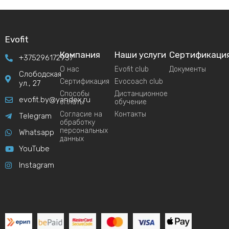
Evofit
Компания
Наши услуги
Сертификаци
+375296172937
О нас
Evofit club
Документы
Слободская
Сертификация
Evocoach club
ул., 27
Способы
Дистанционное
evofit.by@yandex.ru
оплаты
обучение
Согласие на
Контакты
Telegram
обработку
персональных
Whatsapp
данных
YouTube
Instagram