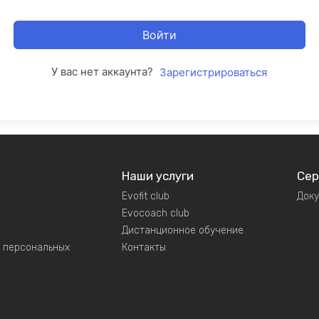
Войти
У вас нет аккаунта?
Зарегистрироваться
Наши услуги
Сер
Evofit club
Док
Evocoach club
Дистанционное обучение
у персональных
Контакты