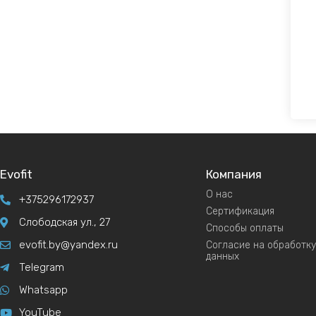
Evofit
Компания
О нас
+375296172937
Сертификация
Слободская ул., 27
Способы оплаты
evofit.by@yandex.ru
Согласие на обработк
данных
Telegram
Whatsapp
YouTube