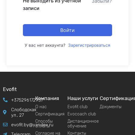
Не выходить из учетной
Забыли?
записи
Войти
У вас нет аккаунта?
Зарегистрироваться
Evofit
Компания
Наши услуги
Сертификаци
+375296172937
О нас
Evofit club
Документы
Слободская
Сертификация
Evocoach club
ул., 27
Способы
Дистанционное
evofit.by@yandex.ru
оплаты
обучение
Согласие на
Контакты
Telegram