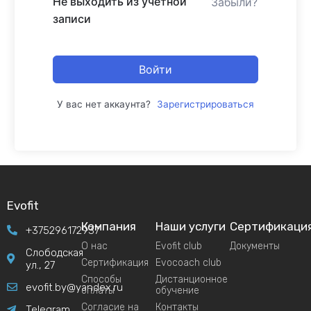
Не выходить из учетной
Забыли?
записи
Войти
У вас нет аккаунта?
Зарегистрироваться
Evofit
Компания
Наши услуги
Сертификаци
+375296172937
О нас
Evofit club
Документы
Слободская
Сертификация
Evocoach club
ул., 27
Способы
Дистанционное
evofit.by@yandex.ru
оплаты
обучение
Согласие на
Контакты
Telegram