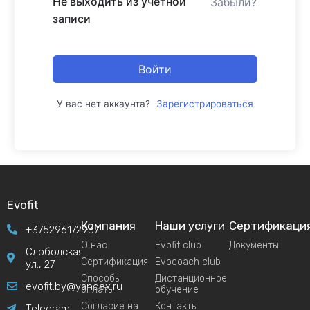
Не выходить из учетной
Забыли?
записи
Войти
У вас нет аккаунта?
Зарегистрироваться
Evofit
Компания
Наши услуги
Сертификаци
+375296172937
О нас
Evofit club
Документы
Слободская
Сертификация
Evocoach club
ул., 27
Способы
Дистанционное
evofit.by@yandex.ru
оплаты
обучение
Согласие на
Контакты
Telegram