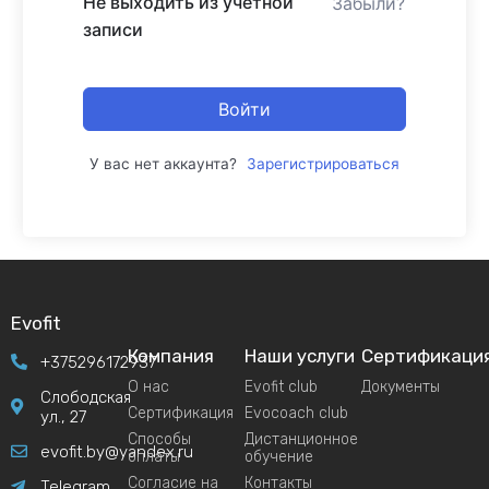
Не выходить из учетной
Забыли?
записи
Войти
У вас нет аккаунта?
Зарегистрироваться
Evofit
Компания
Наши услуги
Сертификаци
+375296172937
О нас
Evofit club
Документы
Слободская
Сертификация
Evocoach club
ул., 27
Способы
Дистанционное
evofit.by@yandex.ru
оплаты
обучение
Согласие на
Контакты
Telegram